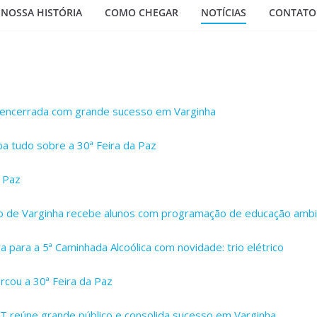
NOSSA HISTÓRIA
COMO CHEGAR
NOTÍCIAS
CONTATO
é encerrada com grande sucesso em Varginha
ba tudo sobre a 30ª Feira da Paz
a Paz
 de Varginha recebe alunos com programação de educação ambi
a para a 5ª Caminhada Alcoólica com novidade: trio elétrico
rcou a 30ª Feira da Paz
T reúne grande público e consolida sucesso em Varginha