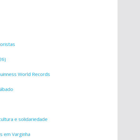
oristas
26)
Guinness World Records
 sábado
cultura e solidariedade
es em Varginha