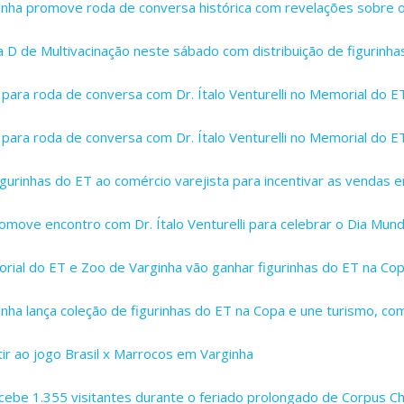
ginha promove roda de conversa histórica com revelações sobre 
ia D de Multivacinação neste sábado com distribuição de figurinh
 para roda de conversa com Dr. Ítalo Venturelli no Memorial do E
 para roda de conversa com Dr. Ítalo Venturelli no Memorial do E
gurinhas do ET ao comércio varejista para incentivar as vendas 
move encontro com Dr. Ítalo Venturelli para celebrar o Dia Mundi
rial do ET e Zoo de Varginha vão ganhar figurinhas do ET na Co
inha lança coleção de figurinhas do ET na Copa e une turismo, co
tir ao jogo Brasil x Marrocos em Varginha
ebe 1.355 visitantes durante o feriado prolongado de Corpus Chr