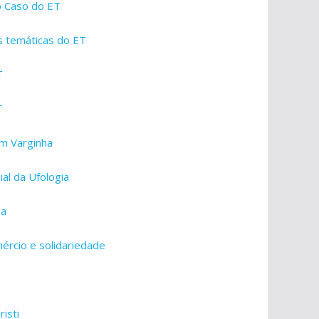
o Caso do ET
as temáticas do ET
T
T
em Varginha
al da Ufologia
pa
mércio e solidariedade
isti