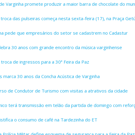
 de Varginha promete produzir a maior barra de chocolate do mu
 troca das pulseiras começa nesta sexta-feira (17), na Praça Getú
ha pede que empresários do setor se cadastrem no Cadastur
elebra 30 anos com grande encontro da música varginhense
 troca de ingressos para a 30ª Feira da Paz
 marca 30 anos da Concha Acústica de Varginha
urso de Condutor de Turismo com visitas a atrativos da cidade
mico terá transmissão em telão da partida de domingo com refor
istifica o consumo de café na Tardezinha do ET
 Polícia Militar define esquema de segurança para a Feira da Paz