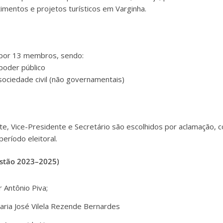
timentos e projetos turísticos em Varginha.
 por 13 membros, sendo:
poder público
sociedade civil (não governamentais)
e, Vice-Presidente e Secretário são escolhidos por aclamação,
eríodo eleitoral.
stão 2023–2025)
r Antônio Piva;
aria José Vilela Rezende Bernardes