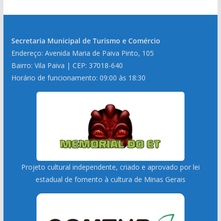
Secretaria Municipal de Turismo e Comércio
Endereço: Avenida Maria de Paiva Pinto, 105
Bairro: Vila Paiva | CEP: 37018-640
Horário de funcionamento: 09:00 às 18:30
Projeto cultural independente, criado e aprovado por lei
estadual de fomento à cultura de Minas Gerais