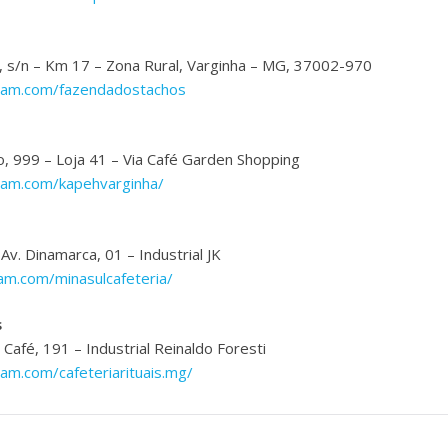
 s/n – Km 17 – Zona Rural, Varginha – MG, 37002-970
gram.com/fazendadostachos
 999 – Loja 41 – Via Café Garden Shopping
ram.com/kapehvarginha/
v. Dinamarca, 01 – Industrial JK
am.com/minasulcafeteria/
s
afé, 191 – Industrial Reinaldo Foresti
am.com/cafeteriarituais.mg/