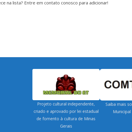
e na lista? Entre em contato conosco para adicionar!
Projeto cultural independente,
Saiba mais s
criado e aprovado por lei estadual
Municipal
de fomento à cultura de Minas
Gerais