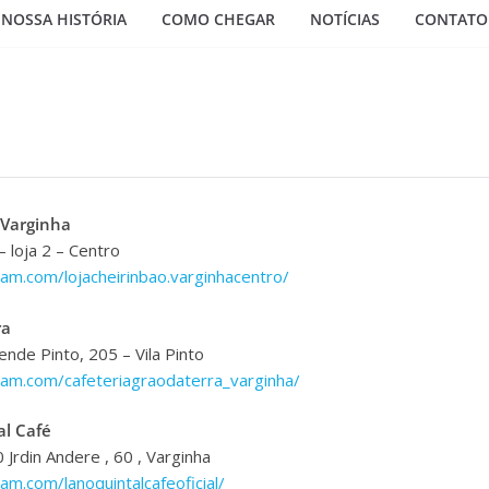
NOSSA HISTÓRIA
COMO CHEGAR
NOTÍCIAS
CONTATO
 Varginha
– loja 2 – Centro
am.com/lojacheirinbao.varginhacentro/
ra
nde Pinto, 205 – Vila Pinto
ram.com/cafeteriagraodaterra_varginha/
al Café
Jrdin Andere , 60 , Varginha
am.com/lanoquintalcafeoficial/